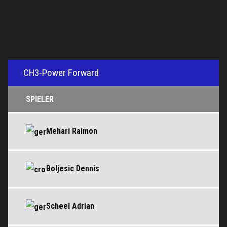
CH3-Power Forward
SPIELER
Mehari Raimon
Boljesic Dennis
Scheel Adrian