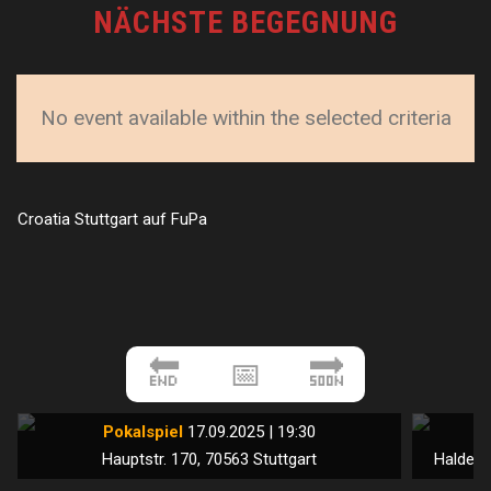
NÄCHSTE BEGEGNUNG
No event available within the selected criteria
Croatia Stuttgart auf FuPa
🔚
📅
🔜
Pokalspiel
17.09.2025 | 19:30
Hauptstr. 170, 70563 Stuttgart
Haldens