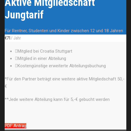
Aktive Mitgliedschaft
Jungtarif
Für Rentner, Studenten und Kinder zwischen 12 und 18 Jahren
€
71
/ Jahr
Mitglied bei Croatia Stuttgart
Mitglied in einer Abteilung
Kostengünstige erweiterte Abteilungsbuchung
*Für den Partner beträgt eine weitere aktive Mitgliedschaft 50,-
€
**Jede weitere Abteilung kann für 5,-€ gebucht werden
PDF Antrag