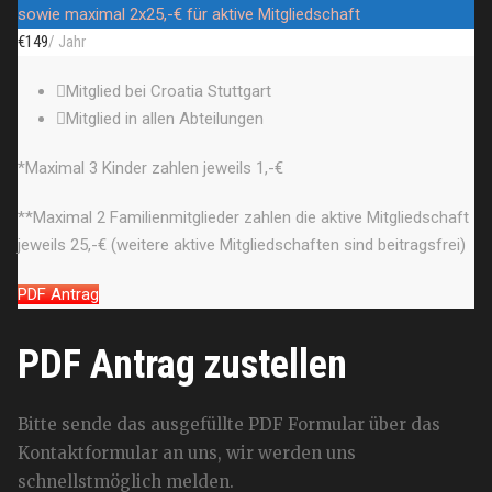
sowie maximal 2x25,-€ für aktive Mitgliedschaft
€
149
/ Jahr
Mitglied bei Croatia Stuttgart
Mitglied in allen Abteilungen
*Maximal 3 Kinder zahlen jeweils 1,-€
**Maximal 2 Familienmitglieder zahlen die aktive Mitgliedschaft
jeweils 25,-€ (weitere aktive Mitgliedschaften sind beitragsfrei)
PDF Antrag
PDF Antrag zustellen
Bitte sende das ausgefüllte PDF Formular über das
Kontaktformular an uns, wir werden uns
schnellstmöglich melden.