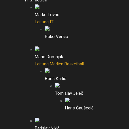
IT & Medien
Marko Lovric
Leitung IT
Roko Versić
Mario Domnjak
Leitung Medien Basketball
Boris Karlić
Tomislav Jeleč
Haris Čaušegić
Berislav Nikić