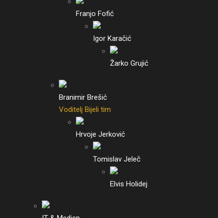
Franjo Fofić
Igor Karačić
Žarko Grujić
Branimir Brešić
Voditelj Bijeli tim
Hrvoje Jerković
Tomislav Jeleč
Elvis Holidej