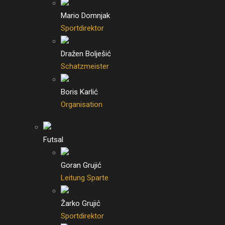
Mario Domnjak
Sportdirektor
Dražen Bolješić
Schatzmeister
Boris Karlić
Organisation
Futsal
Goran Grujić
Leitung Sparte
Žarko Grujić
Sportdirektor