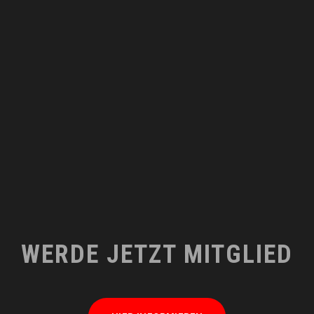
Nadamo se da će u skoroj budućnosti
biti još više onih koji će
proširiti obitelj Croatie ovdje u
Stuttgartu.
“
Zajedno od 71′
Croatia Stuttgart e.V.
WERDE JETZT MITGLIED