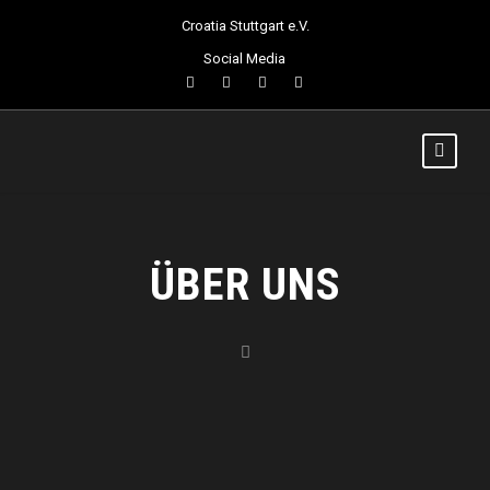
Croatia Stuttgart e.V.
Social Media
ÜBER UNS
Croatia Stuttgart je
u
prvom redu sportski kolektiv ko
jeg
su
osnovali
naši
zemljaci
poznatiji kao
gastarbajteri
1971
.
g
odine
,
po dolasku
na privremen
i
rad
u Njemačk
u
. Možda tada nisu ni
slutili
da
će njihova volja i želja za loptanjem
izrasti u nešto