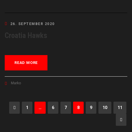
26. SEPTEMBER 2020
Croatia Hawks
READ MORE
Marko
1
…
6
7
8
9
10
11