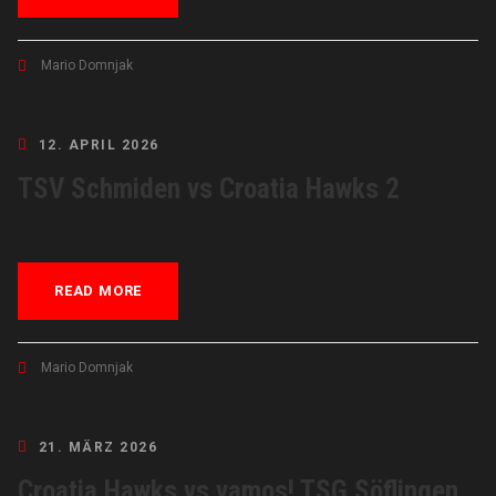
Mario Domnjak
12. APRIL 2026
TSV Schmiden vs Croatia Hawks 2
READ MORE
Mario Domnjak
21. MÄRZ 2026
Croatia Hawks vs vamos! TSG Söflingen