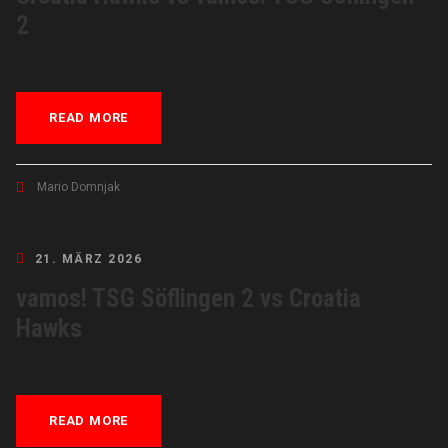
2
READ MORE
Mario Domnjak
21. MÄRZ 2026
vamos! TSG Söflingen 2 vs Croatia
Hawks
READ MORE