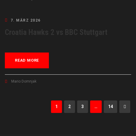
7. MÄRZ 2026
Croatia Hawks 2 vs BBC Stuttgart
READ MORE
Mario Domnjak
1
2
3
…
14