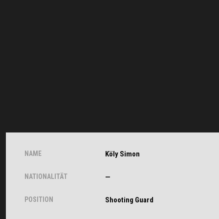
NAME
Köly Simon
NATIONALITÄT
—
POSITION
Shooting Guard