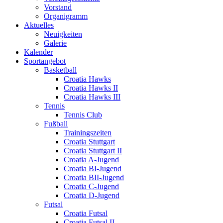
Vorstand
Organigramm
Aktuelles
Neuigkeiten
Galerie
Kalender
Sportangebot
Basketball
Croatia Hawks
Croatia Hawks II
Croatia Hawks III
Tennis
Tennis Club
Fußball
Trainingszeiten
Croatia Stuttgart
Croatia Stuttgart II
Croatia A-Jugend
Croatia BI-Jugend
Croatia BII-Jugend
Croatia C-Jugend
Croatia D-Jugend
Futsal
Croatia Futsal
Croatia Futsal II