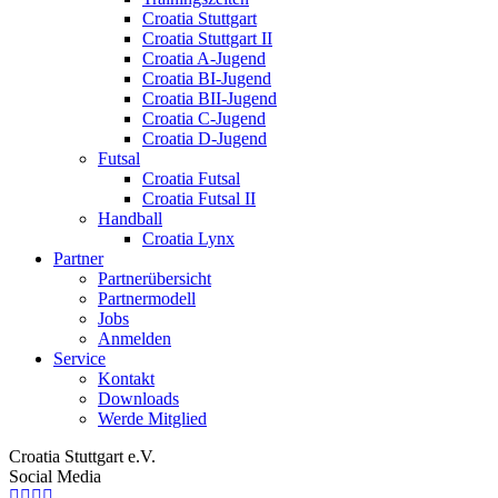
Croatia Stuttgart
Croatia Stuttgart II
Croatia A-Jugend
Croatia BI-Jugend
Croatia BII-Jugend
Croatia C-Jugend
Croatia D-Jugend
Futsal
Croatia Futsal
Croatia Futsal II
Handball
Croatia Lynx
Partner
Partnerübersicht
Partnermodell
Jobs
Anmelden
Service
Kontakt
Downloads
Werde Mitglied
Croatia Stuttgart e.V.
Social Media