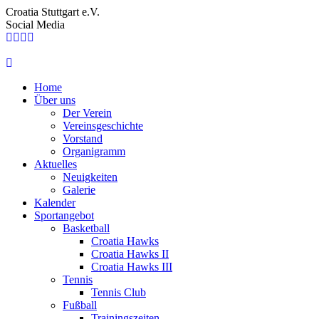
Croatia Stuttgart e.V.
Social Media
Home
Über uns
Der Verein
Vereinsgeschichte
Vorstand
Organigramm
Aktuelles
Neuigkeiten
Galerie
Kalender
Sportangebot
Basketball
Croatia Hawks
Croatia Hawks II
Croatia Hawks III
Tennis
Tennis Club
Fußball
Trainingszeiten