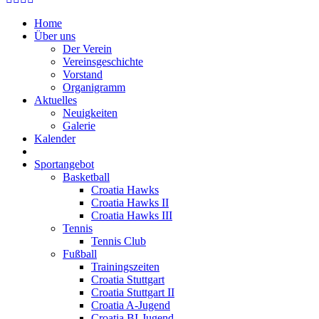
Home
Über uns
Der Verein
Vereinsgeschichte
Vorstand
Organigramm
Aktuelles
Neuigkeiten
Galerie
Kalender
Sportangebot
Basketball
Croatia Hawks
Croatia Hawks II
Croatia Hawks III
Tennis
Tennis Club
Fußball
Trainingszeiten
Croatia Stuttgart
Croatia Stuttgart II
Croatia A-Jugend
Croatia BI-Jugend